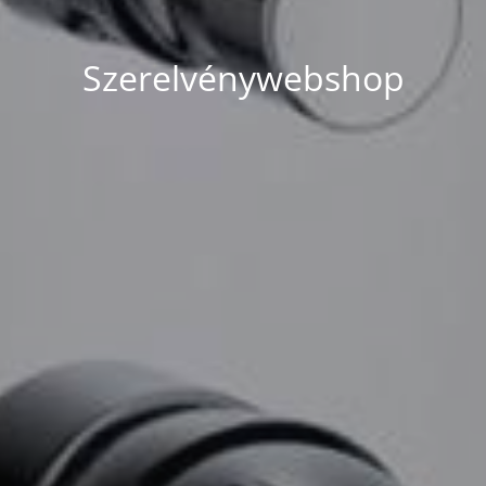
Szerelvénywebshop